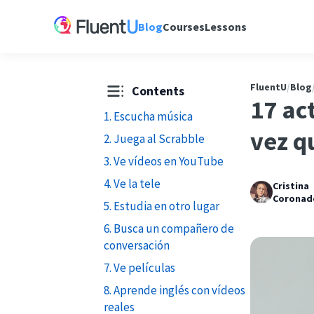
Blog
Courses
Lessons
FluentU
/
Blog
Contents
17 ac
1. Escucha música
vez q
2. Juega al Scrabble
3. Ve vídeos en YouTube
4. Ve la tele
Cristina
Coronad
5. Estudia en otro lugar
6. Busca un compañero de
conversación
7. Ve películas
8. Aprende inglés con vídeos
reales