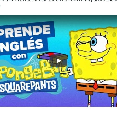
e:
Play