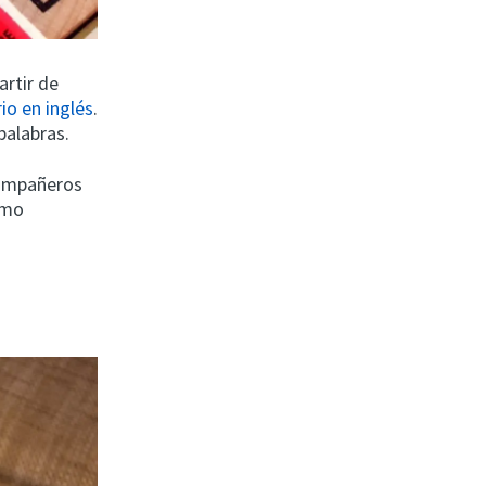
artir de
io en inglés
.
palabras.
compañeros
omo