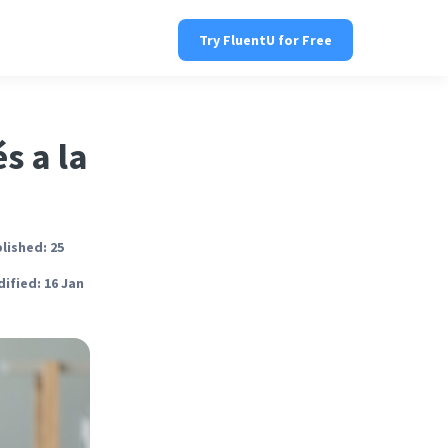
Try FluentU for Free
s a la
lished: 25
ified: 16 Jan