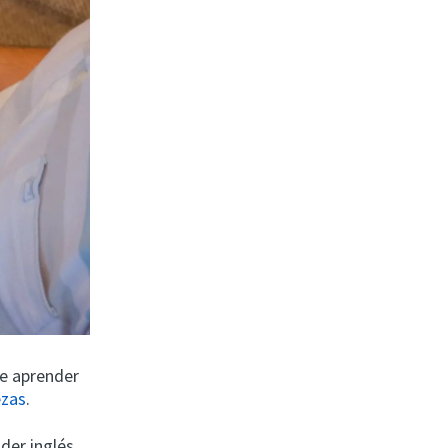
de aprender
ezas
.
der inglés