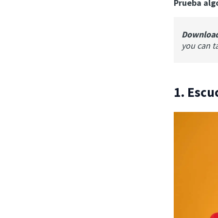
Prueba alg
Downloa
you can t
1. Esc