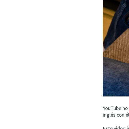
YouTube no s
inglés con é
Este video 