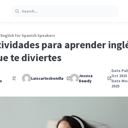
Search
/
English for Spanish Speakers
tividades para aprender inglé
ue te diviertes
Date Pub
Jessica
Oct 2023
Luiscarlosbonilla
o
Dawdy
Date Mod
2025