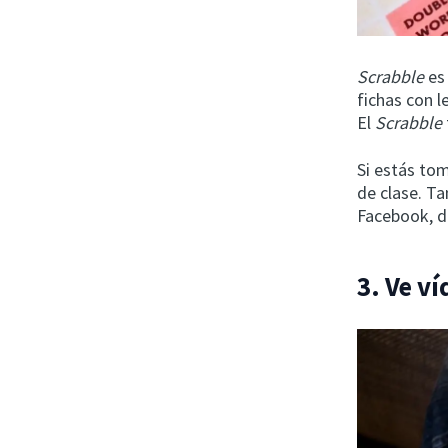
Scrabble
es
fichas con 
El
Scrabble
Si estás to
de clase. T
Facebook, d
3. Ve v