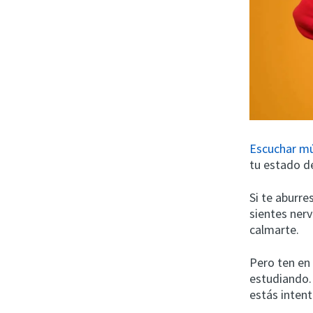
Escuchar mú
tu estado d
Si te aburre
sientes ner
calmarte.
Pero ten en
estudiando. 
estás inten