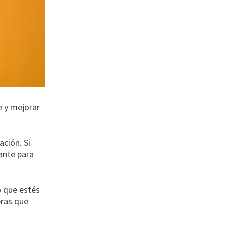
e y mejorar
ación. Si
ante para
o que estés
bras que