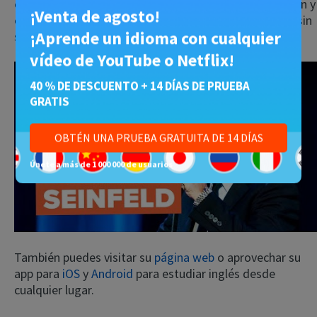
escucharás explicaciones de expresiones, pronunciación y
¡Venta de agosto!
contexto cultural. Y al final, verás el clip otra vez pero sin
¡Aprende un idioma con cualquier
subtítulos.
vídeo de YouTube o Netflix!
40 % DE DESCUENTO + 14 DÍAS DE PRUEBA
GRATIS
OBTÉN UNA PRUEBA GRATUITA DE 14 DÍAS
Play
Únete a más de 1 000 000 de usuarios
También puedes visitar su
página web
o aprovechar su
app para
iOS
y
Android
para estudiar inglés desde
cualquier lugar.