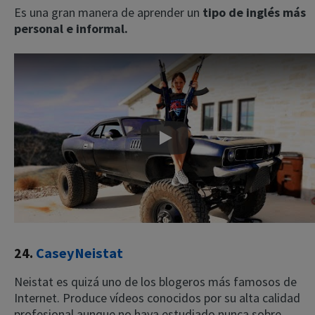
Es una gran manera de aprender un
tipo de inglés más
personal e informal.
Play
×
This website uses cookies
This website uses cookies to improve user
experience. By using our website you
consent to all cookies in accordance with
our Cookie Policy.
Read more
24.
CaseyNeistat
ACCEPT
Neistat es quizá uno de los blogeros más famosos de
SHOW DETAILS
Internet. Produce vídeos conocidos por su alta calidad
profesional aunque no haya estudiado nunca sobre