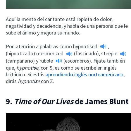
Aquí la mente del cantante está repleta de dolor,
negatividad y decadencia, y habla de una persona que le
sube el ánimo y mejora su mundo.
Pon atención a palabras como
hypnotised
,
(hipnotizado)
mesmerized
(fascinado),
steeple
(campanario) y
rubble
(escombros). Fíjate también
que,
hypnoti
s
e
, con S, es como se escribe en inglés
británico. Si estás
aprendiendo inglés norteamericano
,
dirás
hypnoti
z
e
con Z.
9.
Time of Our Lives
de James Blunt