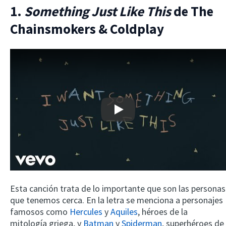
1.
Something Just Like This
de The
Chainsmokers & Coldplay
Play
Esta canción trata de lo importante que son las personas
que tenemos cerca. En la letra se menciona a personajes
famosos como
Hercules
y
Aquiles
, héroes de la
mitología griega, y
Batman
y
Spiderman
, superhéroes de