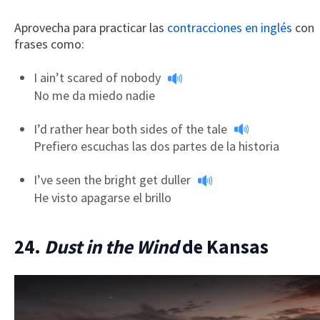
Aprovecha para practicar las
contracciones en inglés
con
frases como:
I ain’t scared of nobody
No me da miedo nadie
I’d rather hear both sides of the tale
Prefiero escuchas las dos partes de la historia
×
This website uses cookies
I’ve seen the bright get duller
This website uses cookies to improve user
He visto apagarse el brillo
experience. By using our website you
consent to all cookies in accordance with
our Cookie Policy.
Read more
24.
Dust in the Wind
de Kansas
ACCEPT
SHOW DETAILS