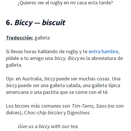
¿Quieres ver el rugby en mi casa esta tarde?
6.
Biccy — biscuit
Traducción:
galleta
Si llevas horas hablando de rugby y te
entra hambre
,
pídele a tu amigo una
biccy
.
Biccy
es la abreviatura de
galleta.
Ojo: en Australia,
biccy
puede ser muchas cosas. Una
biccy
puede ser una galleta salada, una galleta típica
americana o una pastita que se come con el té.
Los biccies más comunes son
Tim-Tams
,
Saos
(no son
dulces), C
hoc-chip biccies
y D
igestives
.
Give us a biccy with our tea.