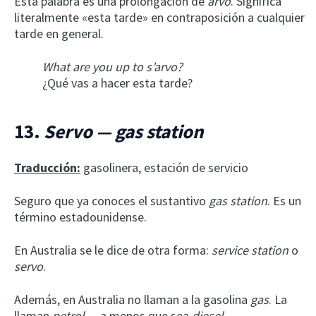
Esta palabra es una prolongación de
arvo
. Significa
literalmente «esta tarde» en contraposición a cualquier
tarde en general.
What are you up to s’arvo?
¿Qué vas a hacer esta tarde?
13.
Servo — gas station
Traducción:
gasolinera, estación de servicio
Seguro que ya conoces el sustantivo
gas station
. Es un
término estadounidense.
En Australia se le dice de otra forma:
service station
o
servo
.
Además, en Australia no llaman a la gasolina
gas
. La
llaman
petrol
… a menos que sea
diesel
.