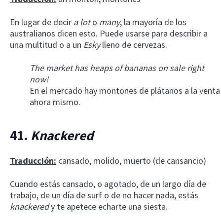
En lugar de decir
a lot
o
many
, la mayoría de los
australianos dicen esto. Puede usarse para describir a
una multitud o a un
Esky
lleno de cervezas.
The market has heaps of bananas on sale right
now!
En el mercado hay montones de plátanos a la venta
ahora mismo.
×
This website uses cookies
This website uses cookies to improve user
41.
Knackered
experience. By using our website you
consent to all cookies in accordance with
our Cookie Policy.
Read more
Traducción:
cansado, molido, muerto (de cansancio)
ACCEPT
Cuando estás cansado, o agotado, de un largo día de
trabajo, de un día de surf o de no hacer nada, estás
SHOW DETAILS
knackered
y te apetece echarte una siesta.