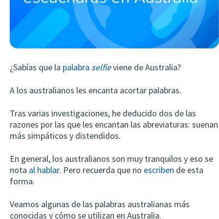
¿Sabías que la
palabra
selfie
viene de Australia?
A los australianos les encanta acortar palabras.
Try Fluent
Tras varias investigaciones, he deducido dos de las
razones por las que les encantan las abreviaturas: suenan
más simpáticos y distendidos.
En general, los australianos son muy tranquilos y eso se
nota
al hablar
. Pero recuerda que no
escriben
de esta
forma.
Veamos algunas de las palabras australianas más
conocidas y cómo se utilizan en Australia.