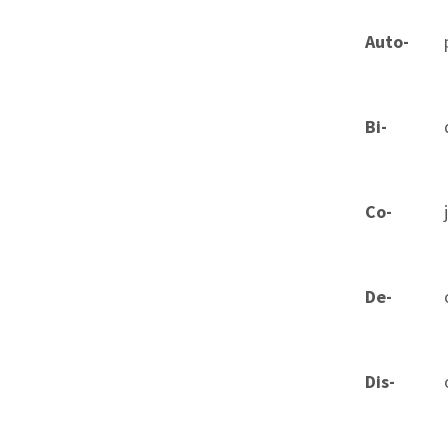
Auto-
Bi-
Co-
De-
Dis-