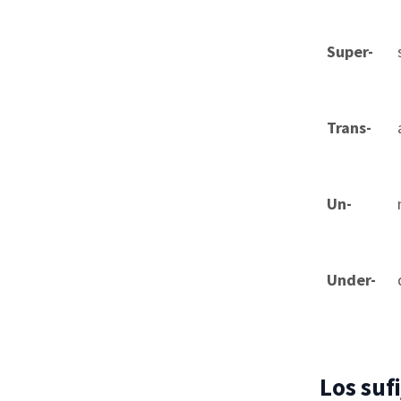
Super-
Trans-
Un-
Under-
Los sufi