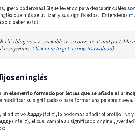
s, ¡pero poderosas! Sigue leyendo para descubrir cuáles son 
 inglés que más se utilizan y sus significados. ¡Entenderás
mu
 sólo saber esto!
d:
This blog post is available as a convenient and portable 
ake anywhere.
Click here to get a copy. (Download)
ijos en inglés
es un
elemento formado por letras que se añade al princi
a modificar su significado o para formar una palabra nueva.
 al adjetivo
happy
(feliz), le podemos añadir el prefijo
-un
y
appy
(infeliz), el cual cambia su significado original, ¿verd
os: