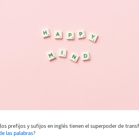
los prefijos y sufijos en inglés tienen el superpoder de trans
de las palabras
?