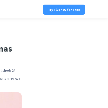
Try FluentU for Free
unas
lished: 24
ified: 23 Oct