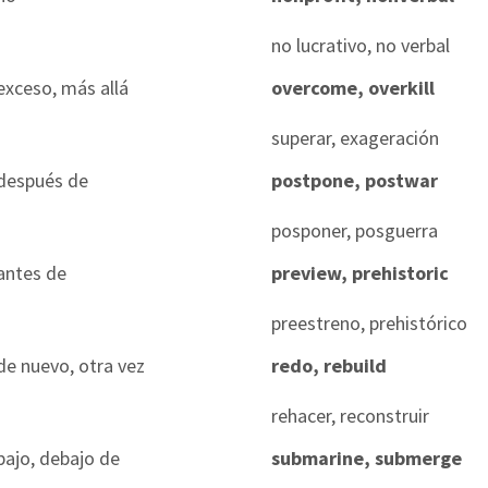
no lucrativo, no verbal
exceso, más allá
overcome, overkill
superar, exageración
después de
postpone, postwar
posponer, posguerra
antes de
preview, prehistoric
preestreno, prehistórico
de nuevo, otra vez
redo, rebuild
rehacer, reconstruir
bajo, debajo de
submarine, submerge