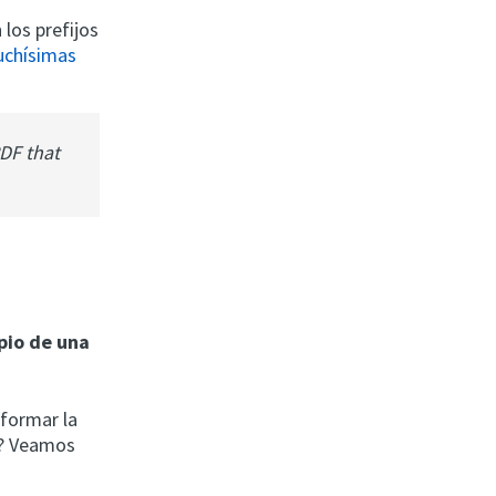
los prefijos
chísimas
PDF that
pio de una
 formar la
ad? Veamos