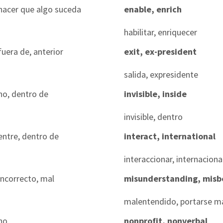
hacer que algo suceda
enable, enrich
habilitar, enriquecer
fuera de, anterior
exit, ex-president
salida, expresidente
no, dentro de
invisible, inside
invisible, dentro
entre, dentro de
interact, international
interaccionar, internaciona
incorrecto, mal
misunderstanding, mis
malentendido, portarse m
no
nonprofit, nonverbal