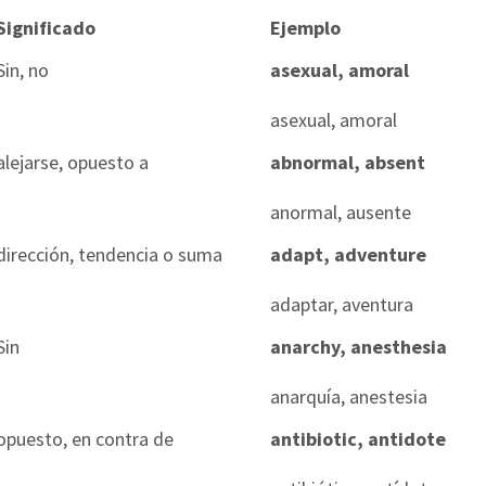
Significado
Ejemplo
Sin, no
asexual, amoral
asexual, amoral
alejarse, opuesto a
abnormal, absent
anormal, ausente
dirección, tendencia o suma
adapt, adventure
adaptar, aventura
Sin
anarchy, anesthesia
anarquía, anestesia
opuesto, en contra de
antibiotic, antidote