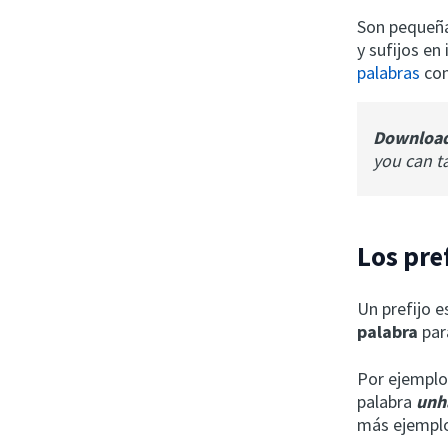
Son pequeña
y sufijos en
palabras
con
Downloa
you can t
Los pref
Un prefijo 
palabra
par
Por ejemplo,
palabra
unh
más ejempl