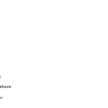
l
behave
al