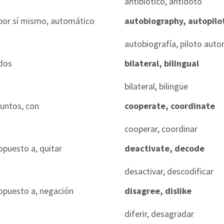
antibiótico, antídoto
por sí mismo, automático
autobiography, autopilo
autobiografía, piloto aut
dos
bilateral, bilingual
bilateral, bilingüe
juntos, con
cooperate, coordinate
cooperar, coordinar
opuesto a, quitar
deactivate, decode
desactivar, descodificar
opuesto a, negación
disagree, dislike
diferir, desagradar