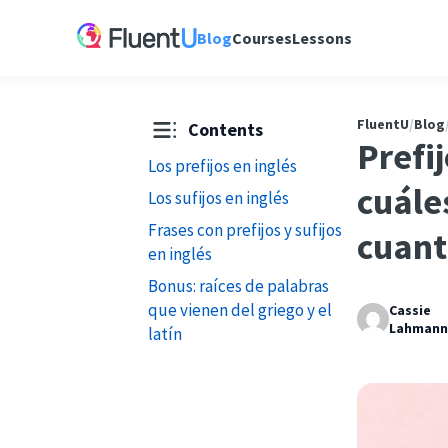
Blog
Courses
Lessons
FluentU
/
Blog
Contents
Prefij
Los prefijos en inglés
cuále
Los sufijos en inglés
Frases con prefijos y sufijos
cuant
en inglés
Bonus: raíces de palabras
que vienen del griego y el
Cassie
Lahman
latín