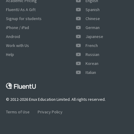
Academic Pricing
English
FluentU As A Gift
Spanish
Signup for students
Chinese
iPhone / iPad
German
Android
Japanese
Work with Us
French
Help
Russian
Korean
×
Italian
This website uses cookies
This website uses cookies to improve user
experience. By using our website you
consent to all cookies in accordance with
© 2012-2026 Enux Education Limited. All rights reserved.
our Cookie Policy.
Read more
Terms of Use
Privacy Policy
ACCEPT
SHOW DETAILS