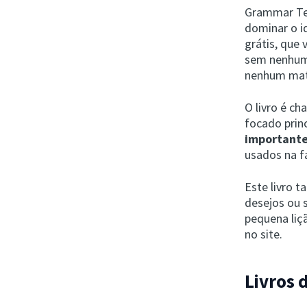
Grammar Tea
dominar o i
grátis, que
sem nenhum 
nenhum mate
O livro é c
focado prin
importante
usados ​​na f
Este livro 
desejos ou 
pequena liç
no site.
Livros 