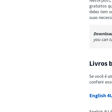
Neste post,
gratuitos q
deles tem s
suas necess
Downloa
you can t
Livros 
Se você é u
conferir esse
English 4
English 4U 