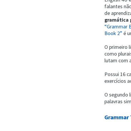
falantes nã
de aprendiz
gramática 
“Grammar B
Book 2”
é u
O primeiro 
como plurai
lutam com a
Possui 16 c
exercícios 
O segundo l
palavras sim
Grammar 