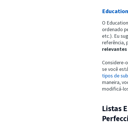
Education
O Education
ordenado pe
etc.). Eu s
referência,
relevantes
Considere-o
se você est
tipos de su
maneira, vo
modificá-lo
Listas 
Perfecc