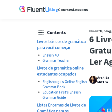
Blog
Courses
Lessons
FluentU
/
Blog
Contents
6 Liv
Livros básicos de gramática
para você começar
Gratu
English 4U
Ler A
Grammar Teacher
Livros de gramática online
estudantes ocupados
Archita
Englishpage’s Online English
Mittra
Grammar Book
Education First’s English
Grammar Guide
Listas Enormes de Livros de
Gramática para os