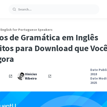
Search
/
English for Portuguese Speakers
ros de Gramática em Inglês
itos para Download que Voc
gora
Date Publi
Vinicius
2018
Ribeiro
Date Modif
2025