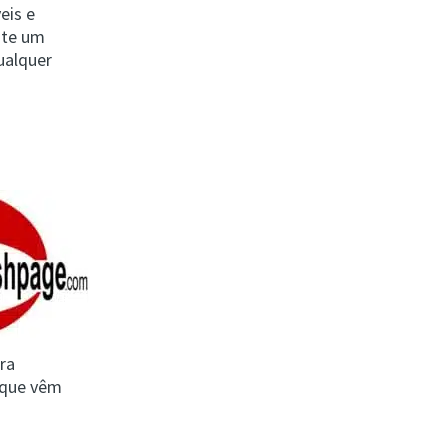
eis e
nte um
ualquer
ara
 que vêm