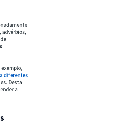
denadamente
, advérbios,
 de
s
r exemplo,
s diferentes
mes. Desta
render a
os