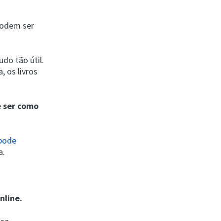
podem ser
do tão útil.
 os livros
e ser como
pode
a.
nline.