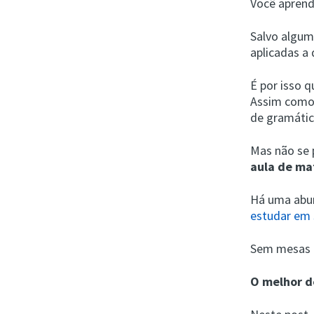
Você aprend
Salvo algum
aplicadas a
É por isso 
Assim como 
de gramáti
Mas não se
aula de ma
Há uma abun
estudar em 
Sem mesas d
O melhor d