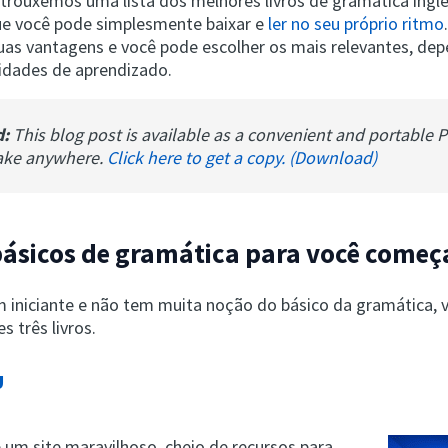
 trouxemos uma lista dos melhores livros de gramática ingl
ue você pode simplesmente baixar e
ler no seu próprio ritmo
uas vantagens e você pode escolher os mais relevantes, de
idades de aprendizado.
d:
This blog post is available as a convenient and portable 
ake anywhere.
Click here to get a copy. (Download)
básicos de gramática para você começ
m iniciante e não tem muita noção do básico da gramática, v
s três livros.
U
é um site maravilhoso, cheio de recursos para