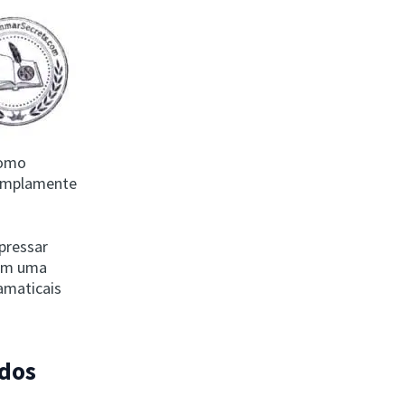
como
 amplamente
pressar
com uma
ramaticais
ados