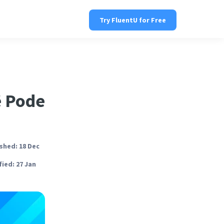
Try FluentU for Free
ê Pode
shed: 18 Dec
ied: 27 Jan