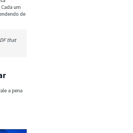
esa
. Cada um
pendendo de
PDF that
ar
ale a pena