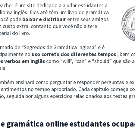
cher é um site dedicado a ajudar estudantes a
dioma inglês. Eles até têm um livro de gramática
 você pode
baixar e distribuir
entre seus amigos
custo extra, contanto que você não altere
rial do livro.
hamado de “Segredos de Gramática Inglesa” e é
cipalmente no
uso correto dos diferentes tempos
, bem 
s verbos em inglês
como “will”, “can” e “should” que são
ala.
também ensinará como perguntar e responder perguntas e ex
sentimentos no tempo apropriado. Cada capítulo começa 
ão, seguida por alguns exercícios relacionados aos testes g
de gramática online estudantes ocup