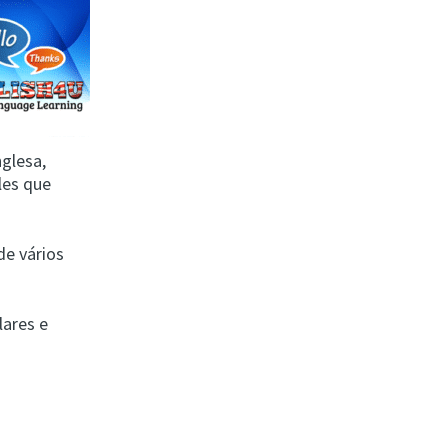
nglesa,
les que
de vários
lares e