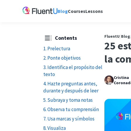
Blog
Courses
Lessons
FluentU
/
Blog
Contents
25 es
1. Prelectura
la co
2. Ponte objetivos
3. Identifica el propósito del
texto
Cristina
Coronad
4. Hazte preguntas antes,
durante y después de leer
5. Subraya y toma notas
6. Observa tu comprensión
7. Usa marcas y símbolos
8. Visualiza