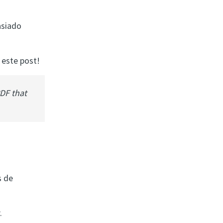
asiado
 este post!
PDF that
s de
.