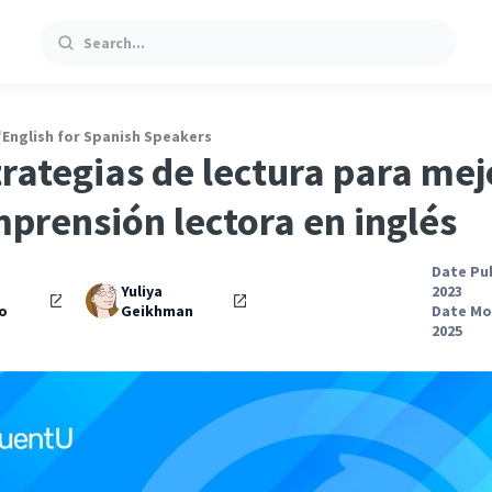
Search
/
English for Spanish Speakers
trategias de lectura para mej
mprensión lectora en inglés
Date Pub
Yuliya
2023
o
Geikhman
Date Mod
2025