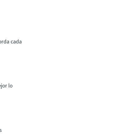
borda cada
jor lo
s