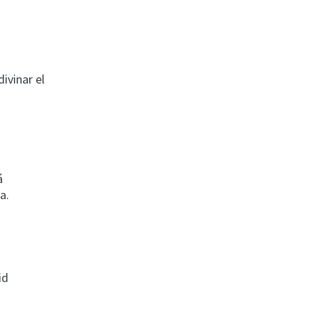
ivinar el
á
a.
id