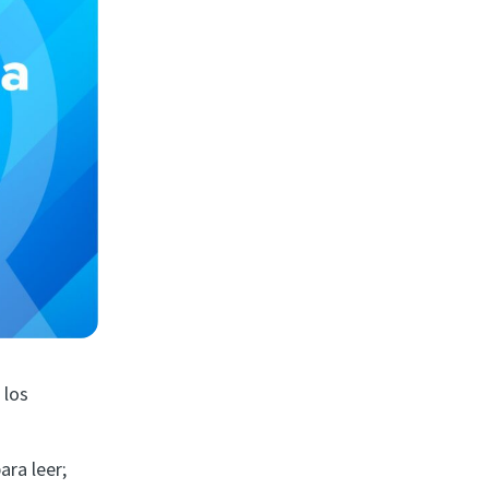
 los
para leer;