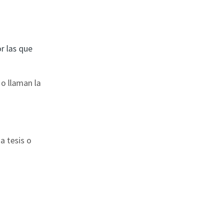
r las que
 o llaman la
a tesis o