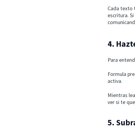
Cada texto t
escritura. S
comunicand
4.
Hazte
Para entende
Formula pre
activa.
Mientras lea
ver si te qu
5. Subr