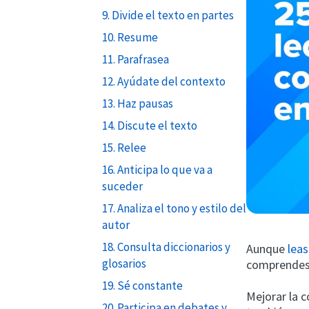
9. Divide el texto en partes
10. Resume
11. Parafrasea
12. Ayúdate del contexto
13. Haz pausas
14. Discute el texto
15. Relee
16. Anticipa lo que va a
suceder
17. Analiza el tono y estilo del
autor
18. Consulta diccionarios y
Aunque
leas
glosarios
comprendes
19. Sé constante
Mejorar la 
20. Participa en debates y