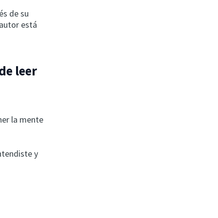
és de su
 autor está
de leer
ner la mente
ntendiste y