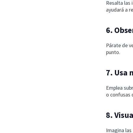
Resalta las
ayudará a r
6. Obse
Párate de v
punto.
7. Usa 
Emplea subra
o confusas d
8. Visu
Imagina las 