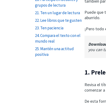
también para
grupos de lectura
Puede que t
21. Ten un lugar de lectura
aburrido.
22. Lee libros que te gusten
23. Ten paciencia
¡Pero todo 
24. Compara el texto con el
mundo real
Downloa
25. Mantén una actitud
you can t
positiva
1. Prel
Revisa el tí
comenzar a 
De esta for