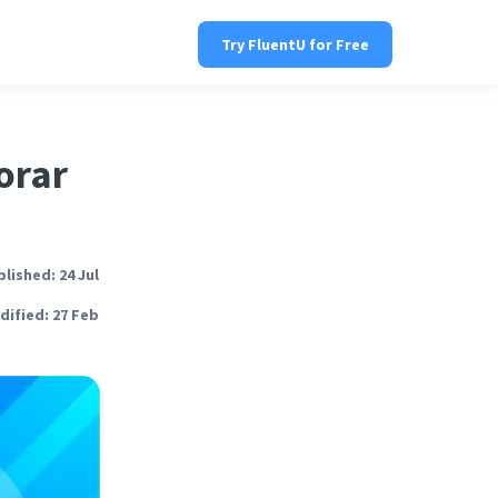
Try FluentU for Free
orar
lished: 24 Jul
ified: 27 Feb