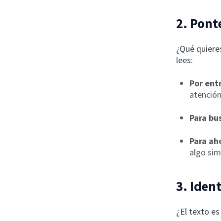
2. Pont
¿Qué quiere
lees:
Por ent
atención
Para bu
Para ah
algo simi
3. Ident
¿El texto es