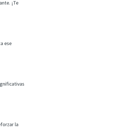
ante. ¡Te
ta ese
gnificativas
forzar la