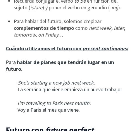
Recuerda conjugar el verbo
to be
en función del
sujeto (
is/are
) y poner el verbo en gerundio (
-ing
).
Para hablar del futuro, solemos emplear
complementos de tiempo
como
next week
,
later
,
tomorrow, on Friday…
Cuándo utilizamos el futuro con
present continuous:
Para
hablar de planes que tendrán lugar en un
futuro.
She’s starting a new job next week.
La semana que viene empieza un nuevo trabajo.
I’m traveling to Paris next month.
Voy a París el mes que viene.
Futuro con
future perfect