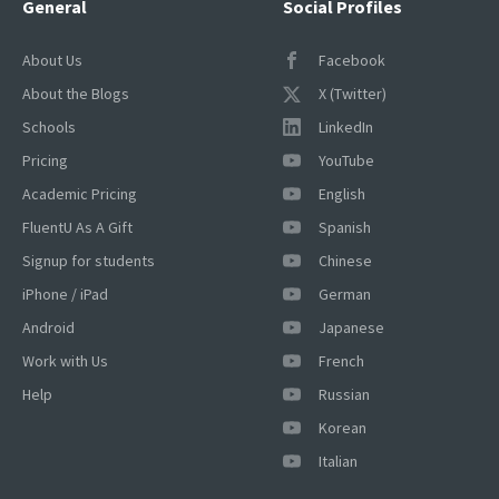
General
Social Profiles
About Us
Facebook
About the Blogs
X (Twitter)
Schools
LinkedIn
Pricing
YouTube
Academic Pricing
English
FluentU As A Gift
Spanish
Signup for students
Chinese
iPhone / iPad
German
Android
Japanese
Work with Us
French
Help
Russian
Korean
×
Italian
This website uses cookies