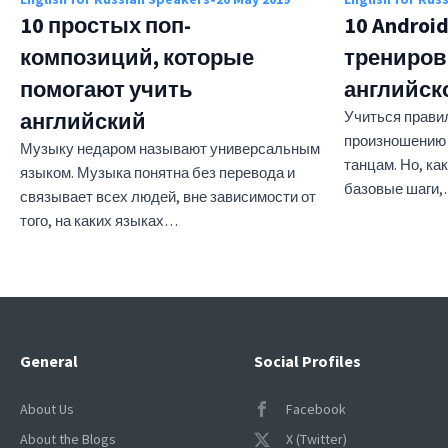
10 простых поп-
10 Andro
композиций, которые
трениров
помогают учить
английск
английский
Учиться прави
произношению т
Музыку недаром называют универсальным
танцам. Но, как
языком. Музыка понятна без перевода и
базовые шаги
связывает всех людей, вне зависимости от
того, на каких языках…
General
Social Profiles
About Us
Facebook
About the Blogs
X (Twitter)