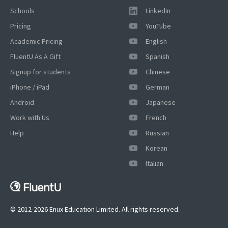
Schools
LinkedIn
Pricing
YouTube
Academic Pricing
English
FluentU As A Gift
Spanish
Signup for students
Chinese
iPhone / iPad
German
Android
Japanese
Work with Us
French
Help
Russian
Korean
×
Italian
This website uses cookies
This website uses cookies to improve user
experience. By using our website you
consent to all cookies in accordance with
© 2012-2026 Enux Education Limited. All rights reserved.
our Cookie Policy.
Read more