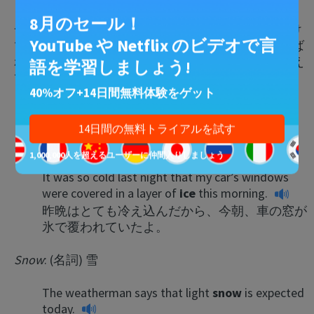
8月のセール！
一方hearの場合は、意識して注意を払っているわけ
YouTube や Netflix のビデオで言
ではありません。道の向こうから誰かに名前を呼ば
れたら、注意して聴こうとしなくても、声が聞こえ
語を学習しましょう!
て（hear）くるものです。
40%オフ+14日間無料体験をゲット
Ice
/
Snow
14日間の無料トライアルを試す
Ice
: (名詞) 氷
1,000,000人を超えるユーザーに仲間入りしましょう
It was so cold last night that my car’s windows
were covered in a layer of
ice
this morning.
昨晩はとても冷え込んだから、今朝、車の窓が
氷で覆われていたよ。
Snow
: (名詞) 雪
The weatherman says that light
snow
is expected
today.