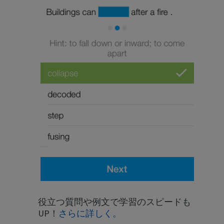
×
This website uses cookies
This website uses cookies to improve user
experience. By using our website you
consent to all cookies in accordance with
our Cookie Policy.
Read more
ACCEPT
SHOW DETAILS
役立つ質問や例文で学習のスピードも
UP！
さらに詳しく。