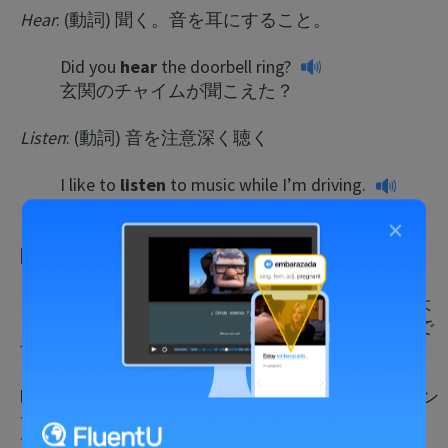
Hear
: (動詞) 聞く。音を耳にすること。
Did you
hear
the doorbell ring?
玄関のチャイムが聞こえた？
Listen
: (動詞) 音を注意深く聴く
I like to
listen
to music while I’m driving.
運転中は音楽を聴くのが好きだ。
×
区別のヒント：
これらの動詞は何かを耳で聞くという点でとてもよ
く似ているのですが、違いは興味があるかどうかで
す。
listenは興味をもって聴くということ。例えば、コン
サートではメロディーに集中して音色を楽しむの
で、音楽を聴きます（listen）。