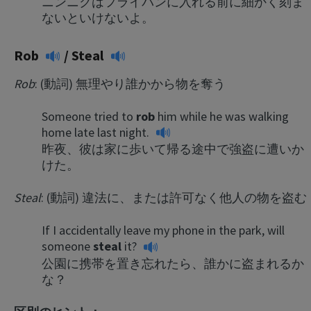
ニンニクはフライパンに入れる前に細かく刻ま
ないといけないよ。
Rob
/
Steal
Rob
: (動詞) 無理やり誰かから物を奪う
Someone tried to
rob
him while he was walking
home late last night.
昨夜、彼は家に歩いて帰る途中で強盗に遭いか
けた。
Steal
: (動詞) 違法に、または許可なく他人の物を盗む
If I accidentally leave my phone in the park, will
someone
steal
it?
公園に携帯を置き忘れたら、誰かに盗まれるか
な？