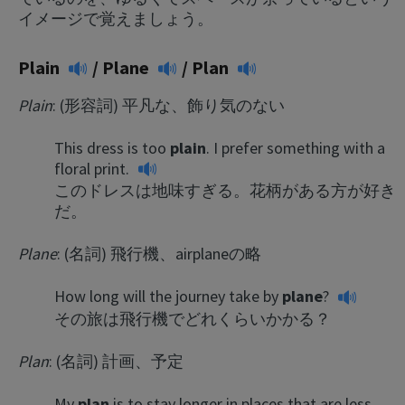
イメージで覚えましょう。
Plain
/
Plane
/
Plan
Plain
: (形容詞) 平凡な、飾り気のない
This dress is too
plain
. I prefer something with a
floral print.
このドレスは地味すぎる。花柄がある方が好き
だ。
Plane
: (名詞) 飛行機、airplaneの略
How long will the journey take by
plane
?
その旅は飛行機でどれくらいかかる？
Plan
: (名詞) 計画、予定
My
plan
is to stay longer in places that are less