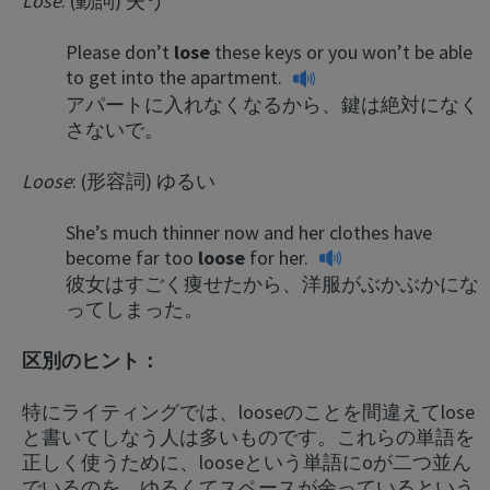
Lose
: (動詞) 失う
Please don’t
lose
these keys or you won’t be able
to get into the apartment.
アパートに入れなくなるから、鍵は絶対になく
さないで。
Loose
: (形容詞) ゆるい
She’s much thinner now and her clothes have
become far too
loose
for her.
彼女はすごく痩せたから、洋服がぶかぶかにな
ってしまった。
区別のヒント：
特にライティングでは、looseのことを間違えてlose
と書いてしなう人は多いものです。これらの単語を
正しく使うために、looseという単語にoが二つ並ん
でいるのを、ゆるくてスペースが余っているという