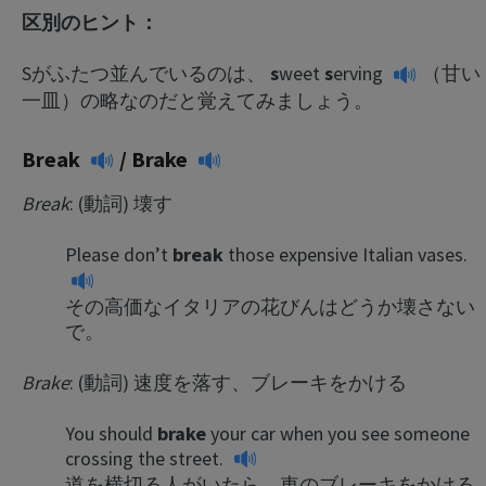
区別のヒント：
Sがふたつ並んでいるのは、
s
weet
s
erving
（甘い
一皿）の略なのだと覚えてみましょう。
Break
/
Brake
Break
: (動詞) 壊す
Please don’t
break
those expensive Italian vases.
その高価なイタリアの花びんはどうか壊さない
で。
Brake
: (動詞) 速度を落す、ブレーキをかける
You should
brake
your car when you see someone
crossing the street.
道を横切る人がいたら、車のブレーキをかける