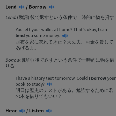
Lend
/
Borrow
Lend
: (動詞) 後で返すという条件で一時的に物を貸す
You left your wallet at home? That’s okay, I can
lend
you some money.
財布を家に忘れてきた？大丈夫、お金を貸して
あげるよ。
Borrow
: (動詞) 後で返すという条件で一時的に物を借
りる
I have a history test tomorrow. Could I
borrow
your
book to study?
明日は歴史のテストがある。勉強するために君
の本を借りてもいい？
Hear
/
Listen