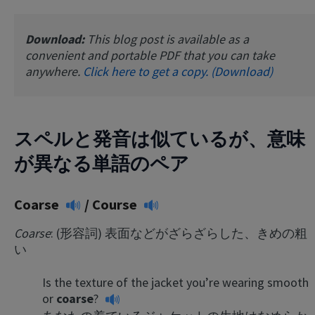
Download:
This blog post is available as a
convenient and portable PDF that you can take
anywhere.
Click here to get a copy. (Download)
スペルと発音は似ているが、意味
が異なる単語のペア
Coarse
/
Course
Coarse
: (形容詞) 表面などがざらざらした、きめの粗
い
Is the texture of the jacket you’re wearing smooth
or
coarse
?