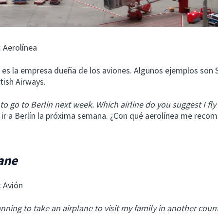
: Aerolínea
a es la empresa dueña de los aviones. Algunos ejemplos son
itish Airways.
 to go to Berlin next week. Which airline do you suggest I fly
 ir a Berlín la próxima semana. ¿Con qué aerolínea me reco
ane
: Avión
anning to take an airplane to visit my family in another coun