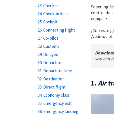
23. Check in
Saber inglés
control de 
24. Check-in desk
equipaje.
25. Cockpit
26. Connecting flight
¡Con este g
¡Veámoslo!
27. Co-pilot
28. Customs
Downloa
29. Delayed
you can t
30. Departures
31. Departure time
32. Destination
1.
Air t
33. Direct flight
34. Economy class
35. Emergency exit
36. Emergency landing