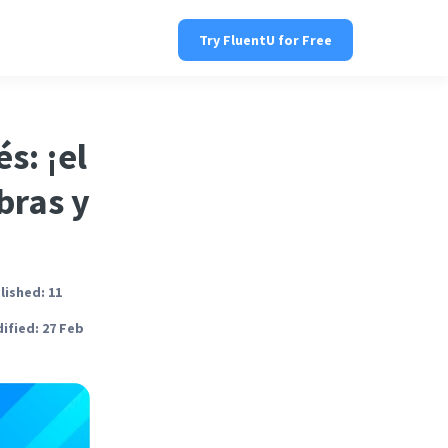
Try FluentU for Free
s: ¡el
bras y
lished: 11
ified: 27 Feb