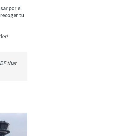
sar por el
 recoger tu
der!
PDF that