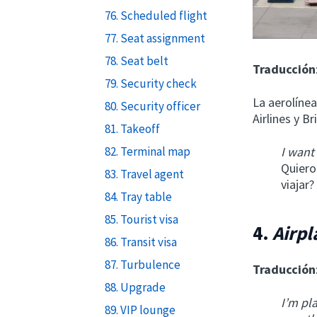
76. Scheduled flight
77. Seat assignment
78. Seat belt
Traducción
79. Security check
La aerolíne
80. Security officer
Airlines y Br
81. Takeoff
82. Terminal map
I want
Quiero
83. Travel agent
viajar?
84. Tray table
85. Tourist visa
4.
Airpl
86. Transit visa
87. Turbulence
Traducción
88. Upgrade
I’m pl
89. VIP lounge