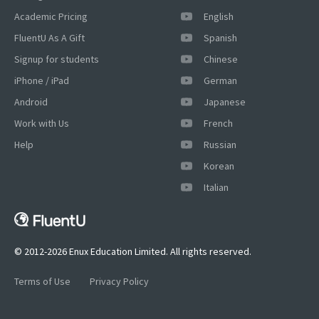
Academic Pricing
English
FluentU As A Gift
Spanish
Signup for students
Chinese
iPhone / iPad
German
Android
Japanese
Work with Us
French
Help
Russian
Korean
×
Italian
This website uses cookies
This website uses cookies to improve user
experience. By using our website you
consent to all cookies in accordance with
© 2012-2026 Enux Education Limited. All rights reserved.
our Cookie Policy.
Read more
Terms of Use
Privacy Policy
ACCEPT
SHOW DETAILS