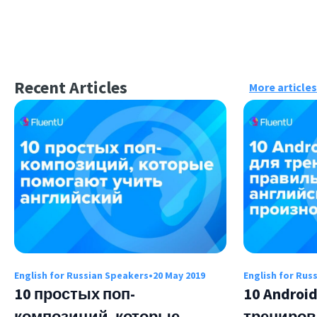
Recent Articles
More articles
English for Russian Speakers
•
20 May 2019
English for Rus
10 простых поп-
10 Andro
композиций, которые
трениров