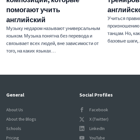
помогают учить
английск
английский
Учиться прави
произношению т
Музыку недаром называют универсальным
танцам. Но, как
языком. Музыка понятна без перевода и
базовые шаги
связывает всех людей, вне зависимости от
того, на каких языках…
General
Social Profiles
About Us
Facebook
About the Blogs
X (Twitter)
Schools
LinkedIn
Pricing
YouTube