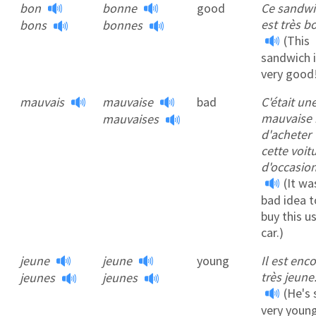
bon
bonne
good
Ce sandwi
est très bo
bons
bonnes
(This
sandwich 
very good
mauvais
mauvaise
bad
C'était un
mauvaise 
mauvaises
d'acheter
cette voit
d'occasion
(It wa
bad idea t
buy this u
car.)
jeune
jeune
young
Il est enc
très jeune
jeunes
jeunes
(He's s
very young