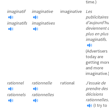
time.)
imaginatif
imaginative
imaginative
Les
publicitaires
d'aujourd'hu
imaginatifs
imaginatives
deviennent 
plus en plus
imaginatifs.
(Advertisers
×
This website uses cookies
today are
getting mor
This website uses cookies to improve user
and more
experience. By using our website you
imaginative.
consent to all cookies in accordance with
our Cookie Policy.
Read more
rationnel
rationnelle
rational
J'essaie de
ACCEPT
prendre des
décisions
rationnels
rationnelles
SHOW DETAILS
rationnelles.
(I try to