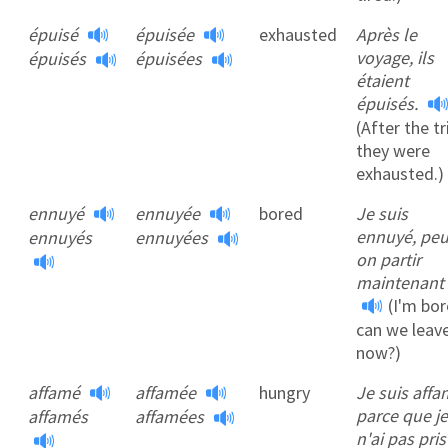
épuisé
épuisée
exhausted
Après le
voyage, ils
épuisés
épuisées
étaient
épuisés.
(After the tr
they were
exhausted.)
ennuyé
ennuyée
bored
Je suis
ennuyé, peu
ennuyés
ennuyées
on partir
maintenant 
(I'm bor
can we leav
now?)
affamé
affamée
hungry
Je suis aff
parce que je
affamés
affamées
n'ai pas pris