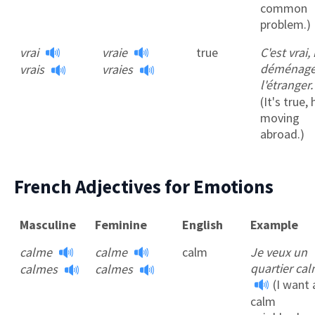
common
problem.)
vrai
vraie
true
C'est vrai, i
déménage
vrais
vraies
l'étranger
(It's true, 
moving
abroad.)
French Adjectives for Emotions
Masculine
Feminine
English
Example
calme
calme
calm
Je veux un
quartier cal
calmes
calmes
(I want 
calm