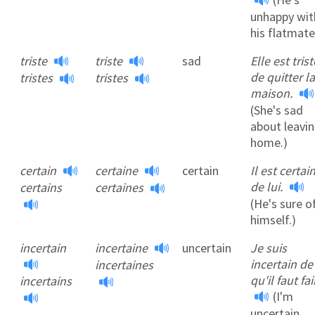
unhappy wit
his flatmate
triste
triste
sad
Elle est trist
de quitter la
tristes
tristes
maison.
(She's sad
about leavi
home.)
certain
certaine
certain
Il est certai
de lui.
certains
certaines
(He's sure o
himself.)
incertain
incertaine
uncertain
Je suis
incertain de
incertaines
qu'il faut fai
incertains
(I'm
uncertain