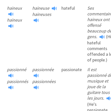
haineux
haineuse
hateful
Ses
commentair
haineuses
haineux ont
haineux
offensé
beaucoup d
gens.
(H
hateful
comments
offended a l
of people.)
passionné
passionnée
passionate
Il est
passionné d
musique et
passionnés
passionnées
joue de la
guitare tous
les jours.
(He's
passionate