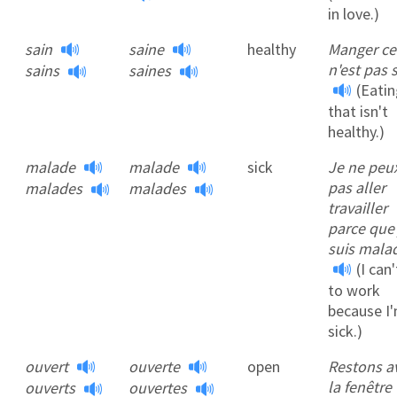
in love.)
sain
saine
healthy
Manger ce
n'est pas s
sains
saines
(Eati
that isn't
healthy.)
malade
malade
sick
Je ne peu
pas aller
malades
malades
travailler
parce que 
suis mala
(I can
to work
because I
sick.)
ouvert
ouverte
open
Restons a
la fenêtre
ouverts
ouvertes