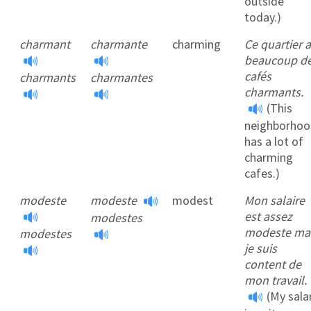
outside
today.)
charmant
charmante
charming
Ce quartier a
beaucoup d
cafés
charmants
charmantes
charmants.
(This
neighborho
has a lot of
charming
cafes.)
modeste
modeste
modest
Mon salaire
est assez
modestes
modeste ma
modestes
je suis
content de
mon travail.
(My sala