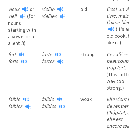
vieux
or
vieille
old
C'est un v
livre, mais
vieil
(for
vieilles
l'aime bie
nouns
(It's a
starting with
old book, 
a vowel or a
like it.)
silent
h
)
fort
forte
strong
Ce café es
beaucoup
forts
fortes
trop fort.
(This coff
way too
strong.)
faible
faible
weak
Elle vient 
de rentrer
faibles
faibles
l'hôpital,
elle est
encore fai