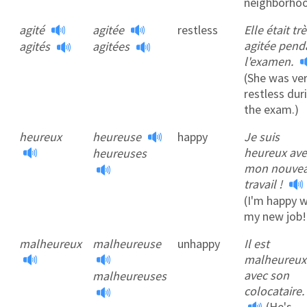
neighborhoo
agité
agitée
restless
Elle était tr
agitée pend
agités
agitées
l'examen.
(She was ve
restless dur
the exam.)
heureux
heureuse
happy
Je suis
heureux ave
heureuses
mon nouve
travail !
(I'm happy w
my new job!
malheureux
malheureuse
unhappy
Il est
malheureux
avec son
malheureuses
colocataire.
(He's