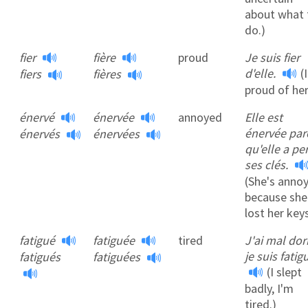
about what 
do.)
fier
fière
proud
Je suis fier
d'elle.
(
fiers
fières
proud of her
énervé
énervée
annoyed
Elle est
énervée par
énervés
énervées
qu'elle a pe
ses clés.
(She's anno
because she
lost her keys
fatigué
fatiguée
tired
J'ai mal dor
je suis fatig
fatigués
fatiguées
(I slept
badly, I'm
tired.)