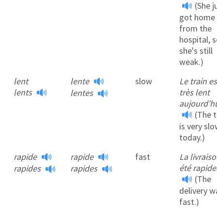
(She j
got home
from the
hospital, 
she's still
weak.)
lent
lente
slow
Le train es
lents
très lent
lentes
aujourd'hu
(The t
is very sl
today.)
rapide
rapide
fast
La livraiso
été rapide
rapides
rapides
(The
delivery w
fast.)