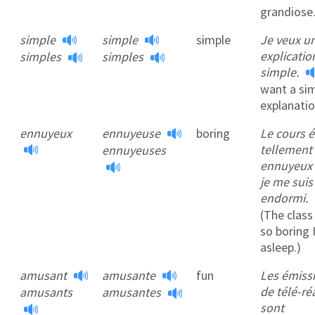
grandiose.
simple
simple
simple
Je veux u
explicatio
simples
simples
simple.
want a si
explanatio
ennuyeux
ennuyeuse
boring
Le cours é
tellement
ennuyeuses
ennuyeux
je me suis
endormi.
(The class
so boring I
asleep.)
amusant
amusante
fun
Les émiss
de télé-réa
amusants
amusantes
sont