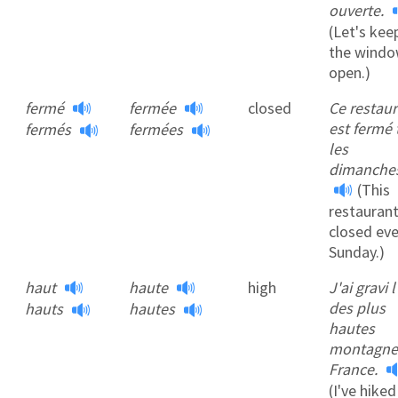
ouverte.
(Let's kee
the wind
open.)
fermé
fermée
closed
Ce restau
est fermé 
fermés
fermées
les
dimanche
(This
restaurant
closed eve
Sunday.)
haut
haute
high
J'ai gravi 
des plus
hauts
hautes
hautes
montagne
France.
(I've hike