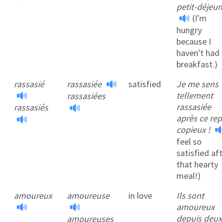
petit-déjeun
(I'm
hungry
because I
haven't had
breakfast.)
rassasié
rassasiée
satisfied
Je me sens
tellement
rassasiées
rassasiée
rassasiés
après ce re
copieux !
feel so
satisfied af
that hearty
meal!)
amoureux
amoureuse
in love
Ils sont
amoureux
depuis deux
amoureuses