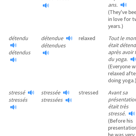
ans.
(They've be
in love for 
years.)
détendu
détendue
relaxed
Tout le mo
était déten
détendues
après avoir f
détendus
du yoga.
(Everyone w
relaxed afte
doing yoga.
stressé
stressée
stressed
Avant sa
présentation
stressés
stressées
était très
stressé.
(Before his
presentatio
he was very