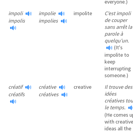
everyone.)
impoli
impolie
impolite
C'est impoli
de couper
impolis
impolies
sans arrêt la
parole à
quelqu'un.
(It's
impolite to
keep
interrupting
someone.)
créatif
créative
creative
Il trouve des
idées
créatifs
créatives
créatives tou
le temps.
(He comes u
with creativ
ideas all the