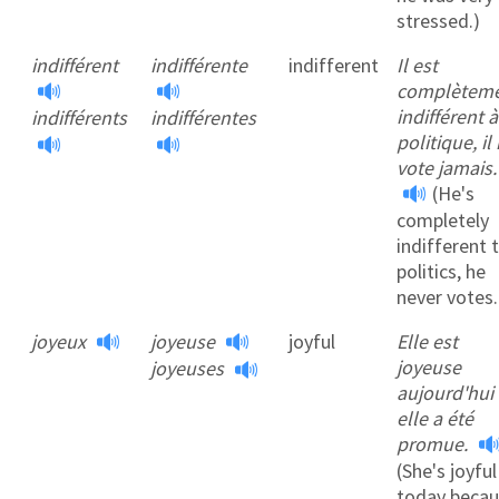
stressed.)
indifférent
indifférente
indifferent
Il est
complètem
indifférent à
indifférents
indifférentes
politique, il
vote jamais.
(He's
completely
indifferent 
politics, he
never votes.
joyeux
joyeuse
joyful
Elle est
joyeuse
joyeuses
aujourd'hui 
elle a été
promue.
(She's joyful
today beca