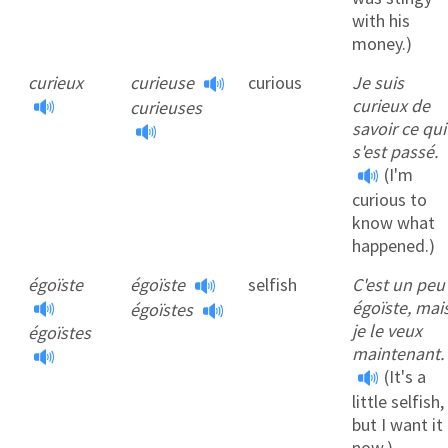
with his
money.)
curieux
curieuse
curious
Je suis
curieux de
curieuses
savoir ce qui
s'est passé.
(I'm
curious to
know what
happened.)
égoïste
égoïste
selfish
C'est un peu
égoïste, mai
égoïstes
je le veux
égoïstes
maintenant.
(It's a
little selfish,
but I want it
now.)