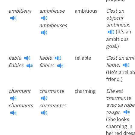
ambitieux
ambitieuse
ambitious
C'est un
objectif
ambitieux.
ambitieuses
(It's an
ambitious
goal.)
fiable
fiable
reliable
C'est un ami
fiable.
fiables
fiables
(He's a reliab
friend.)
charmant
charmante
charming
Elle est
charmante
avec sa robe
charmants
charmantes
rouge.
(She looks
charming in
her red dress