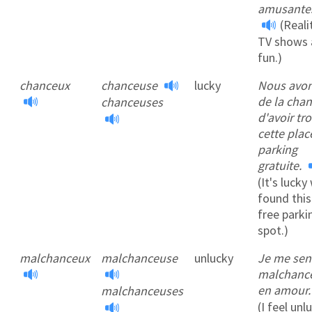
amusante
(Reali
TV shows 
fun.)
chanceux
chanceuse
lucky
Nous avo
de la cha
chanceuses
d'avoir tr
cette plac
parking
gratuite.
(It's lucky
found this
free parki
spot.)
malchanceux
malchanceuse
unlucky
Je me sen
malchanc
en amour
malchanceuses
(I feel unl