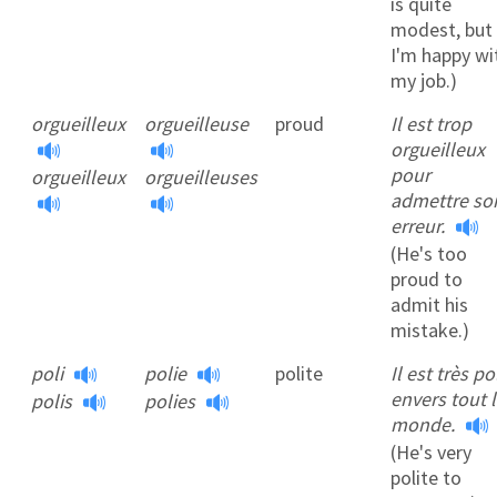
is quite
modest, but
I'm happy wi
my job.)
orgueilleux
orgueilleuse
proud
Il est trop
orgueilleux
pour
orgueilleux
orgueilleuses
admettre so
erreur.
(He's too
proud to
admit his
mistake.)
poli
polie
polite
Il est très po
envers tout 
polis
polies
monde.
(He's very
polite to