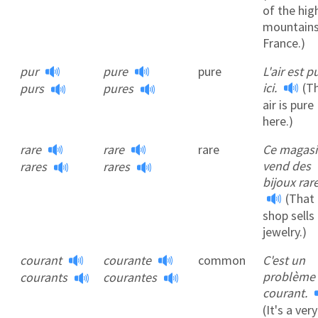
of the hig
mountains
France.)
pur
pure
pure
L'air est p
ici.
(T
purs
pures
air is pure
here.)
rare
rare
rare
Ce magas
vend des
rares
rares
bijoux rare
(That
shop sells
jewelry.)
courant
courante
common
C'est un
problème 
courants
courantes
courant.
(It's a very