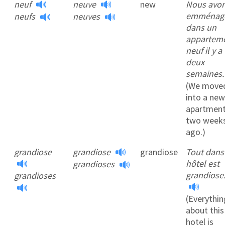
neuf
neuve
new
Nous avo
emménag
neufs
neuves
dans un
appartem
neuf il y a
deux
semaines
(We move
into a new
apartmen
two week
ago.)
grandiose
grandiose
grandiose
Tout dans
hôtel est
grandioses
grandiose
grandioses
(Everythin
about this
hotel is