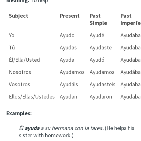
Meaning:
To help
Subject
Present
Past
Past
Simple
Imperfe
Yo
Ayudo
Ayudé
Ayudaba
Tú
Ayudas
Ayudaste
Ayudaba
Él/Ella/Usted
Ayuda
Ayudó
Ayudaba
Nosotros
Ayudamos
Ayudamos
Ayudáb
Vosotros
Ayudáis
Ayudasteis
Ayudaba
Ellos/Ellas/Ustedes
Ayudan
Ayudaron
Ayudaba
Examples:
Él
ayuda
a su hermana con la tarea.
(He helps his
sister with homework.)