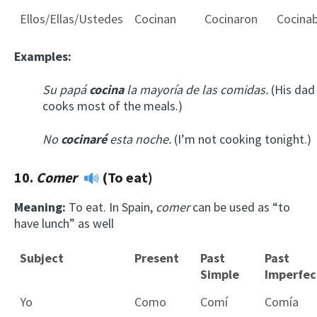
Ellos/Ellas/Ustedes
Cocinan
Cocinaron
Cocina
Examples:
Su papá
cocina
la mayoría de las comidas.
(His dad
cooks most of the meals.)
No
cocinaré
esta noche.
(I’m not cooking tonight.)
10.
Comer
(To eat)
Meaning:
To eat. In Spain,
comer
can be used as “to
have lunch” as well
Subject
Present
Past
Past
Simple
Imperfec
Yo
Como
Comí
Comía