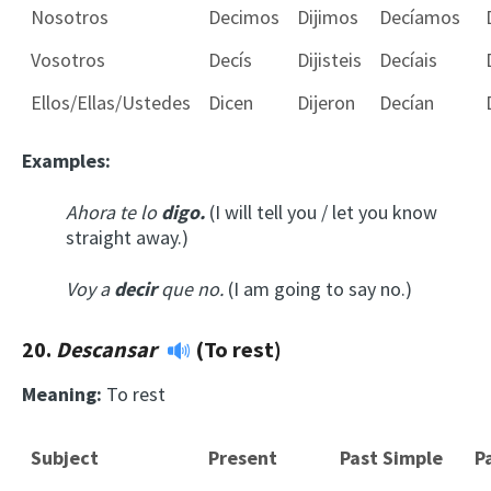
Nosotros
Decimos
Dijimos
Decíamos
Vosotros
Decís
Dijisteis
Decíais
Ellos/Ellas/Ustedes
Dicen
Dijeron
Decían
Examples:
Ahora te lo
digo.
(I will tell you / let you know
straight away.)
Voy a
decir
que no.
(I am going to say no.)
20.
Descansar
(To rest)
Meaning:
To rest
Subject
Present
Past Simple
P