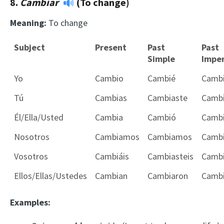
8.
Cambiar
(To change)
Meaning:
To change
Subject
Present
Past
Past
Simple
Imper
Yo
Cambio
Cambié
Camb
Tú
Cambias
Cambiaste
Camb
Él/Ella/Usted
Cambia
Cambió
Camb
Nosotros
Cambiamos
Cambiamos
Camb
Vosotros
Cambiáis
Cambiasteis
Cambi
Ellos/Ellas/Ustedes
Cambian
Cambiaron
Camb
Examples: