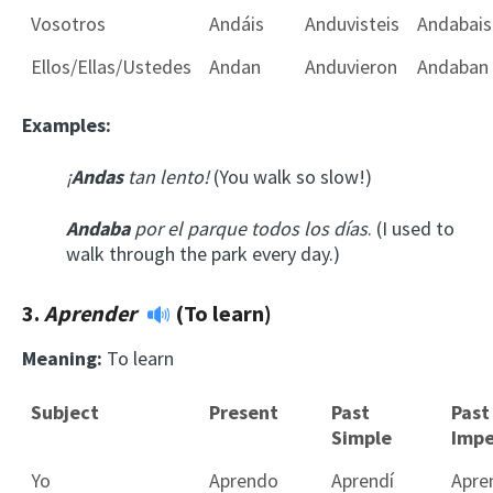
Vosotros
Andáis
Anduvisteis
Andabais
Ellos/Ellas/Ustedes
Andan
Anduvieron
Andaban
Examples:
¡
A
ndas
tan lento!
(You walk so slow!)
Andaba
por el parque todos los días
. (I used to
walk through the park every day.)
3.
Aprender
(To learn)
Meaning:
To learn
Subject
Present
Past
Past
Simple
Impe
Yo
Aprendo
Aprendí
Apre