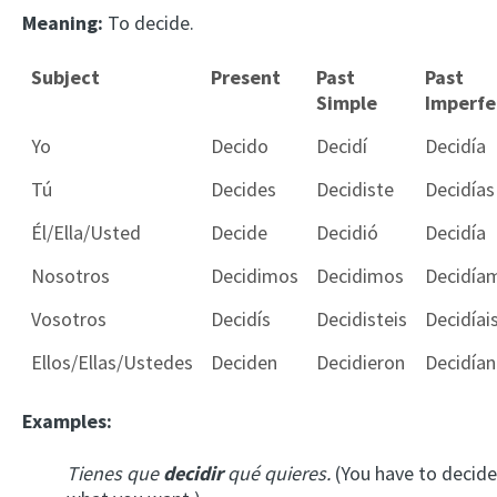
Meaning:
To decide.
Subject
Present
Past
Past
Simple
Imperfe
Yo
Decido
Decidí
Decidía
Tú
Decides
Decidiste
Decidías
Él/Ella/Usted
Decide
Decidió
Decidía
Nosotros
Decidimos
Decidimos
Decidía
Vosotros
Decidís
Decidisteis
Decidíai
Ellos/Ellas/Ustedes
Deciden
Decidieron
Decidían
Examples:
Tienes que
decidir
qué quieres.
(You have to decide