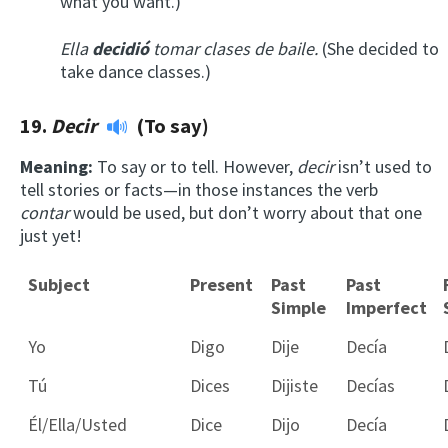
what you want.)
Ella
decidió
tomar clases de baile.
(She decided to
take dance classes.)
19.
Decir
(To say)
Meaning:
To say or to tell. However,
decir
isn’t used to
tell stories or facts—in those instances the verb
contar
would be used, but don’t worry about that one
just yet!
Subject
Present
Past
Past
Simple
Imperfect
Yo
Digo
Dije
Decía
Tú
Dices
Dijiste
Decías
Él/Ella/Usted
Dice
Dijo
Decía