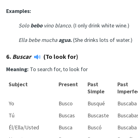
Examples:
Solo
bebo
vino blanco.
(I only drink white wine.)
Ella bebe mucha
agua.
(She drinks lots of water.)
6.
B
uscar
(To look for)
Meaning:
To search for, to look for
Subject
Present
Past
Past
Simple
Imperfe
Yo
Busco
Busqué
Buscaba
Tú
Buscas
Buscaste
Buscaba
Él/Ella/Usted
Busca
Buscó
Buscaba