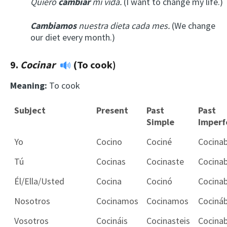
Quiero
cambiar
mi vida.
(I want to change my life.)
Cambiamos
nuestra dieta cada mes.
(We change
our diet every month.)
9.
Cocinar
(To cook)
Meaning:
To cook
Subject
Present
Past
Past
Simple
Imperf
Yo
Cocino
Cociné
Cocina
Tú
Cocinas
Cocinaste
Cocina
Él/Ella/Usted
Cocina
Cocinó
Cocina
Nosotros
Cocinamos
Cocinamos
Cociná
Vosotros
Cocináis
Cocinasteis
Cocinab