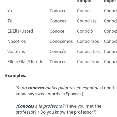
Simple
Imper
Yo
Conozco
Conocí
Conoc
Tú
Conoces
Conociste
Conoc
Él/Ella/Usted
Conoce
Conoció
Conoc
Nosotros
Conocemos
Conocimos
Conoc
Vosotros
Conocéis
Conocisteis
Conocí
Ellos/Ellas/Ustedes
Conocen
Conocieron
Conoc
Examples:
Yo no
conozco
malas palabras en español.
(I don’t
know any swear words in Spanish.)
¿Conoces
a la profesora?
(Have you met the
professor? / Do you know the professor?)