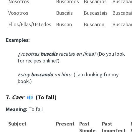
Nosotros
Buscamos
Buscamos
Buscáb
Vosotros
Buscáis
Buscasteis
Buscabai
Ellos/Ellas/Ustedes
Buscan
Buscaron
Buscaba
Examples:
¿Vosotras
buscáis
recetas en línea?
(Do you look
for recipes online?)
Estoy
buscando
mi libro.
(I am looking for my
book.)
7.
Caer
(To fall)
Meaning:
To fall
Subject
Present
Past
Past
Simple
Imperfect