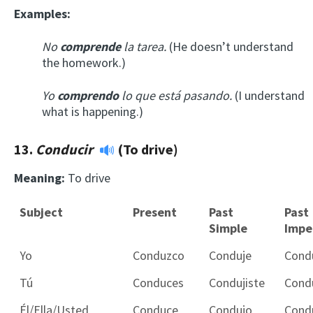
Examples:
No
comprende
la tarea.
(He doesn’t understand
the homework.)
Yo
comprendo
lo que está pasando.
(I understand
what is happening.)
13.
Conducir
(To drive)
Meaning:
To drive
Subject
Present
Past
Past
Simple
Impe
Yo
Conduzco
Conduje
Cond
Tú
Conduces
Condujiste
Cond
Él/Ella/Usted
Conduce
Condujo
Cond