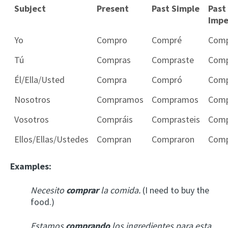
Subject
Present
Past Simple
Past
Impe
Yo
Compro
Compré
Comp
Tú
Compras
Compraste
Comp
Él/Ella/Usted
Compra
Compró
Comp
Nosotros
Compramos
Compramos
Com
Vosotros
Compráis
Comprasteis
Comp
Ellos/Ellas/Ustedes
Compran
Compraron
Comp
Examples:
Necesito
comprar
la comida.
(I need to buy the
food.)
Estamos
comprando
los ingredientes para esta