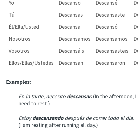
Subject
Present
Past Simple
P
Yo
Descanso
Descansé
D
Tú
Descansas
Descansaste
D
Él/Ella/Usted
Descansa
Descansó
D
Nosotros
Descansamos
Descansamos
D
Vosotros
Descansáis
Descansasteis
D
Ellos/Ellas/Ustedes
Descansan
Descansaron
D
Examples:
En la tarde, necesito
descansar.
(In the afternoon, I
need to rest.)
Estoy
descansando
después de correr todo el día
.
(I am resting after running all day.)