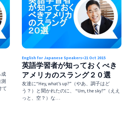
English for Japanese Speakers
•
21 Oct 2015
英語学習者が知っておくべき
アメリカのスラング２０選
ら成
推測
友達に“Hey, what’s up?”（やあ、調子はど
けて
う？）と聞かれたのに、 “Um, the sky?”（ええ
っと、空？）な…