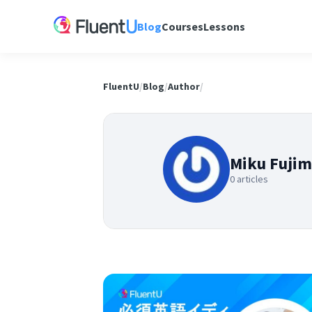
Blog
Courses
Lessons
FluentU
/
Blog
/
Author
/
Miku Fujim
0 articles