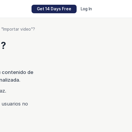
Get 14 Days Free
Log In
 "Importar video"?
"?
u contenido de
nalizada.
az.
s usuarios no