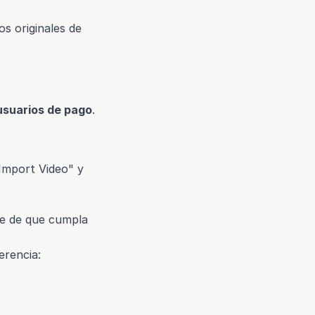
s originales de
usuarios de pago
.
Import Video" y
te de que cumpla
ferencia: